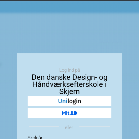
Log ind på
Den danske Design- og
Håndværksefterskole i
Skjern
eller
Skoleår