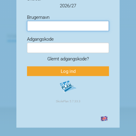
2026/27
Brugernavn
Adgangskode
Glemt adgangskode?
SkolePlan 5.7.33.3